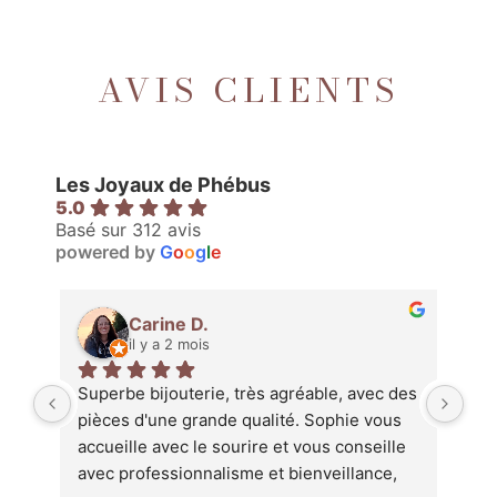
AVIS CLIENTS
Les Joyaux de Phébus
5.0
Basé sur 312 avis
powered by
G
o
o
g
l
e
Carine D.
il y a 2 mois
l, 
Superbe bijouterie, très agréable, avec des 
Je 
ve 
pièces d'une grande qualité. Sophie vous 
L'a
accueille avec le sourire et vous conseille 
l'é
 
avec professionnalisme et bienveillance, 
acc