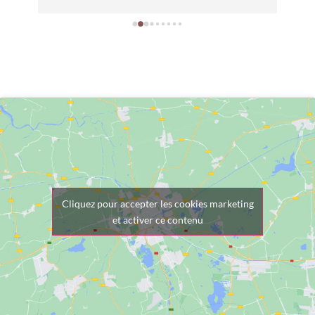
nt 
pour trouver LA perle rare qui ne fera 
all
 
qu'un avec votre main ! Je recommande 
et 
ns 
totalement !
sat
tou
Cliquez pour accepter les cookies marketing
et activer ce contenu