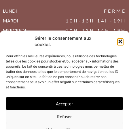
LUNDI
FERMÉ
MARDI
10H-13H 14H-19H
MERCREDI
10H-13H 14H-19H
Gérer le consentement aux
JEUDI
10H-13H 14H-19H
cookies
VENDREDI
10H-13H 14H-19H
Pour offrir les meilleures expériences, nous utilisons des technologies
SAMEDI
10H-13H 14H-19H
telles que les cookies pour stocker et/ou accéder aux informations des
appareils. Le fait de consentir à ces technologies nous permettra de
DIMANCHE
FERMÉ
traiter des données telles que le comportement de navigation ou les ID
uniques sur ce site. Le fait de ne pas consentir ou de retirer son
consentement peut avoir un effet négatif sur certaines caractéristiques
et fonctions.
MENTIONS LÉGALES
Accepter
POLITIQUE DE CONFIDENTIALITÉ
Refuser
POLITIQUE DE COOKIES
Création du site internet : Quin té ba ? à Pau