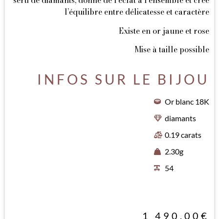
serti de diamants, donne de l’éclat à l’ensemble et crée
l’équilibre entre délicatesse et caractère
Existe en or jaune et rose
Mise à taille possible
INFOS SUR LE BIJOU
Or blanc 18K
diamants
0.19 carats
2.30g
54
1 490.00
€