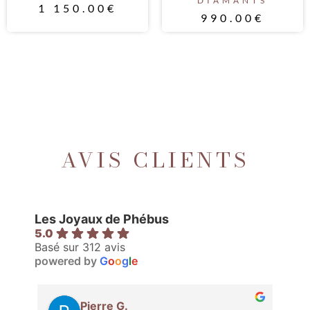
DIAMANTS
1 150.00
€
990.00
€
AVIS CLIENTS
Les Joyaux de Phébus
5.0
Basé sur 312 avis
powered by
G
o
o
g
l
e
Pierre G.