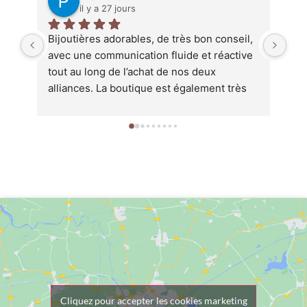
il y a 27 jours
Bijoutières adorables, de très bon conseil, 
Sup
avec une communication fluide et réactive 
piè
tout au long de l’achat de nos deux 
acc
alliances. La boutique est également très 
ave
jolie, et les bijoux anciens exposés attirent 
pou
immédiatement le regard. Une très belle 
qu'
expérience que nous recommandons sans 
tot
hésiter.
Cliquez pour accepter les cookies marketing